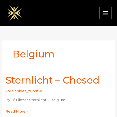
Skip
to
content
Belgium
Sternlicht – Chesed
Sternlicht
–
Chesed
kollelchibas_zubstw
By R’ Eliezer Sternlicht – Belgium
Read More »